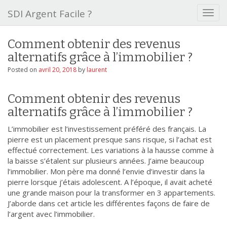
SDI Argent Facile ?
T
o
g
Comment obtenir des revenus
g
alternatifs grâce à l’immobilier ?
l
e
Posted on
avril 20, 2018
by
laurent
n
a
Comment obtenir des revenus
v
i
alternatifs grâce à l’immobilier ?
g
L’immobilier est l’investissement préféré des français. La
a
pierre est un placement presque sans risque, si l’achat est
t
effectué correctement. Les variations à la hausse comme à
i
la baisse s’étalent sur plusieurs années. J’aime beaucoup
o
l’immobilier. Mon père ma donné l’envie d’investir dans la
n
pierre lorsque j’étais adolescent. A l’époque, il avait acheté
une grande maison pour la transformer en 3 appartements.
J’aborde dans cet article les différentes façons de faire de
l’argent avec l’immobilier.