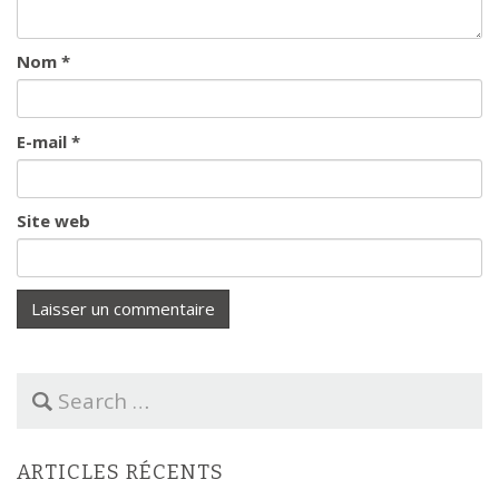
Nom
*
E-mail
*
Site web
S
e
a
r
ARTICLES RÉCENTS
c