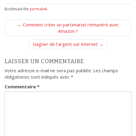
Bookmark the
permalink
.
P
← Comment créer un partenariat rémunéré avec
o
Amazon ?
s
Gagner de l’argent sur internet →
t
n
LAISSER UN COMMENTAIRE
a
v
Votre adresse e-mail ne sera pas publiée.
Les champs
obligatoires sont indiqués avec
*
i
g
Commentaire
*
a
t
i
o
n