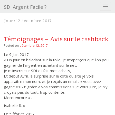
SDI Argent Facile ?
T
o
g
Jour :
12 décembre 2017
g
l
e
Témoignages – Avis sur le cashback
n
a
Posted on
décembre 12, 2017
v
Le 9 Juin 2017
i
« Un jour en baladant sur la toile, je m’aperçois que l’on peu
g
gagner de l’argent en achetant sur le net,
a
Je m’inscris sur SDI et fait mes achats,
t
Et début Avril, la surprise sur le côté du site je vois
i
apparaître mon nom, et je reçois un email : « vous avez
o
gagne 618 € grâce a vos commissions.» Je vous jure, je n’y
n
croyais pas du tout, trop contente.
Merci encore « .
Isabelle R. »
Le 5 février 2017