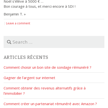
Noël s’élève à 5000 € …
Bon courage à tous, et merci encore à SDI !
Benjamin T. »
|
Leave a comment
S
e
a
r
ARTICLES RÉCENTS
c
h
Comment choisir un bon site de sondage rémunéré ?
f
o
Gagner de l’argent sur internet
r
:
Comment obtenir des revenus alternatifs grâce à
l’immobilier ?
Comment créer un partenariat rémunéré avec Amazon ?