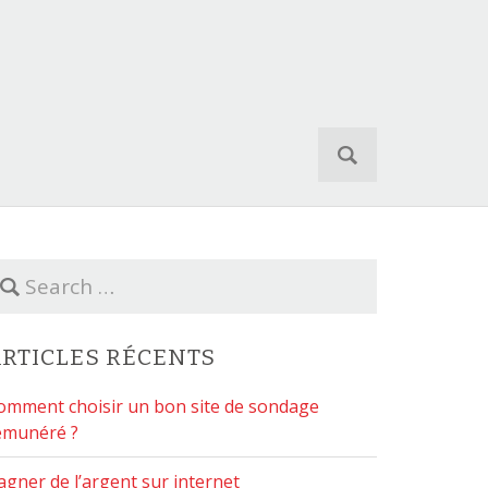
S
e
a
r
c
h
f
o
r
:
RTICLES RÉCENTS
omment choisir un bon site de sondage
émunéré ?
agner de l’argent sur internet