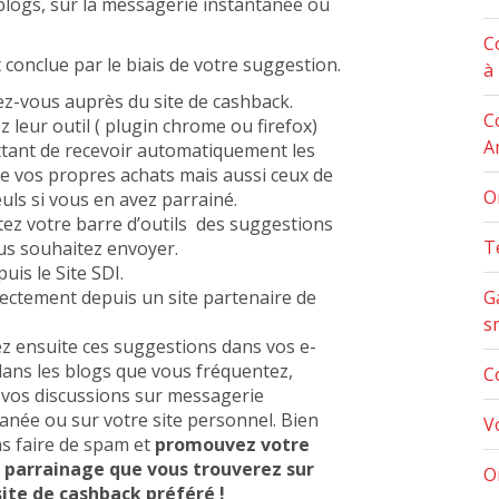
 blogs, sur la messagerie instantanée ou
C
conclue par le biais de votre suggestion.
à 
ez-vous auprès du site de cashback.
C
ez leur outil ( plugin chrome ou firefox)
A
tant de recevoir automatiquement les
e vos propres achats mais aussi ceux de
O
leuls si vous en avez parrainé.
ez votre barre d’outils des suggestions
T
us souhaitez envoyer.
puis le Site SDI.
rectement depuis un site partenaire de
G
s
z ensuite ces suggestions dans vos e-
dans les blogs que vous fréquentez,
C
 vos discussions sur messagerie
anée ou sur votre site personnel. Bien
V
ns faire de spam et
promouvez votre
e parrainage que vous trouverez sur
O
site de cashback préféré !