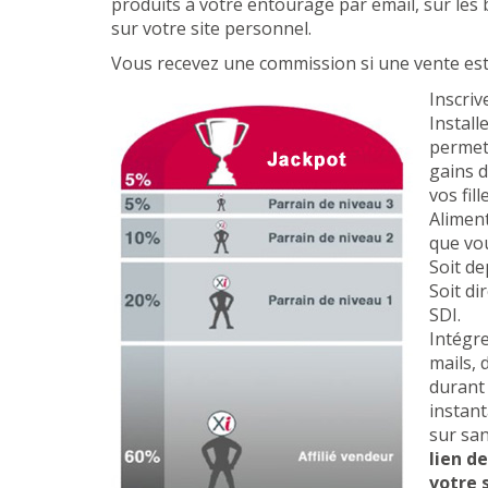
produits à votre entourage par email, sur les
sur votre site personnel.
Vous recevez une commission si une vente est 
Inscriv
Install
permet
gains d
vos fil
Aliment
que vo
Soit de
Soit di
SDI.
Intégre
mails, 
durant
instant
sur sa
lien d
votre 