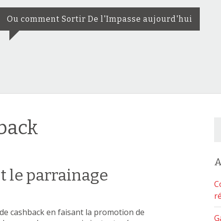
Ou comment Sortir De l'Impasse aujourd'hui
hback
S
e
a
r
A
c
t le parrainage
h
C
f
r
o
r
 de cashback en faisant la promotion de
G
: