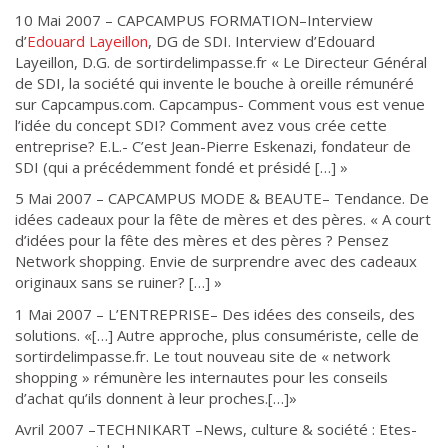
10 Mai 2007 – CAPCAMPUS FORMATION–Interview
d’
Edouard Layeillon
, DG de SDI. Interview d’Edouard
Layeillon, D.G. de sortirdelimpasse.fr « Le Directeur Général
de SDI, la société qui invente le bouche à oreille rémunéré
sur Capcampus.com. Capcampus- Comment vous est venue
l’idée du concept SDI? Comment avez vous crée cette
entreprise? E.L.- C’est Jean-Pierre Eskenazi, fondateur de
SDI (qui a précédemment fondé et présidé […] »
5 Mai 2007 – CAPCAMPUS MODE & BEAUTE– Tendance. De
idées cadeaux pour la fête de mères et des pères. « A court
d’idées pour la fête des mères et des pères ? Pensez
Network shopping. Envie de surprendre avec des cadeaux
originaux sans se ruiner? […] »
1 Mai 2007 – L’ENTREPRISE– Des idées des conseils, des
solutions. «[…] Autre approche, plus consumériste, celle de
sortirdelimpasse.fr. Le tout nouveau site de « network
shopping » rémunère les internautes pour les conseils
d’achat qu’ils donnent à leur proches.[…]»
Avril 2007 –TECHNIKART –News, culture & société : Etes-