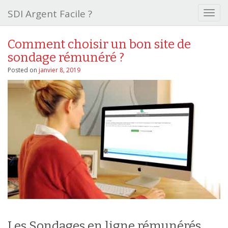
SDI Argent Facile ?
T
o
g
Comment choisir un bon site de
g
sondage rémunéré ?
l
e
Posted on
janvier 8, 2019
n
a
v
i
g
a
t
i
o
n
Les Sondages en ligne rémunérés